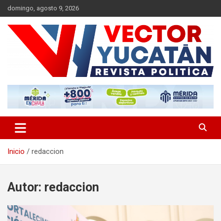
Saltar
domingo, agosto 9, 2026
al
contenido
Revista política
Vector Yucatán
Inicio
redaccion
Autor:
redaccion