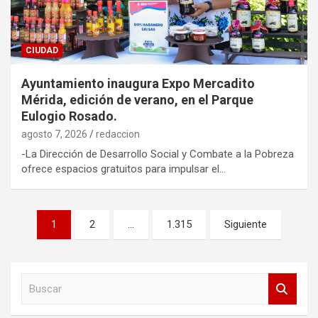
CIUDAD
Ayuntamiento inaugura Expo Mercadito
Mérida, edición de verano, en el Parque
Eulogio Rosado.
agosto 7, 2026
redaccion
-La Dirección de Desarrollo Social y Combate a la Pobreza
ofrece espacios gratuitos para impulsar el…
Paginación
1
2
…
1.315
Siguiente
de
entradas
B
u
s