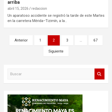
arriba
abril 15, 2026
redaccion
Un aparatoso accidente se registró la tarde de este Martes
en la carretera Mérida–Tizimín, a la…
Paginación
Anterior
1
2
3
…
67
de
Siguiente
entradas
B
u
s
c
a
r