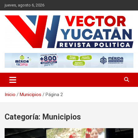
Saltar
jueves, agosto 6, 2026
al
contenido
Revista política
Vector Yucatán
Inicio
Municipios
Página 2
Categoría:
Municipios