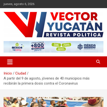
Saltar
jueves, agosto 6, 2026
al
contenido
Revista política
Vector Yucatán
Inicio
Ciudad
A partir del 9 de agosto, jóvenes de 40 municipios más
recibirán la primera dosis contra el Coronavirus