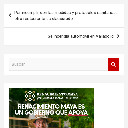
Navegación
Por incumplir con las medidas y protocolos sanitarios,
de
otro restaurante es clausurado
entradas
Se incendia automóvil en Valladolid
B
u
s
c
a
r