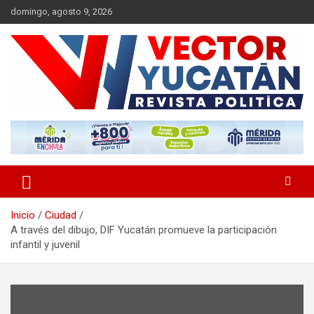
Saltar
domingo, agosto 9, 2026
al
contenido
Revista política
Vector Yucatán
Inicio
Ciudad
A través del dibujo, DIF Yucatán promueve la participación
infantil y juvenil