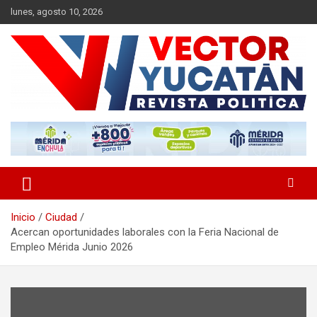
Saltar
lunes, agosto 10, 2026
al
contenido
Revista política
Vector Yucatán
Inicio
Ciudad
Acercan oportunidades laborales con la Feria Nacional de
Empleo Mérida Junio 2026