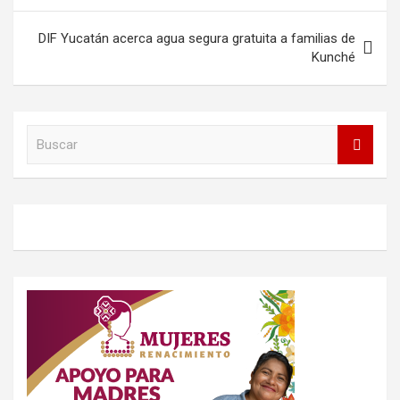
entradas
DIF Yucatán acerca agua segura gratuita a familias de
Kunché
B
u
s
c
a
r