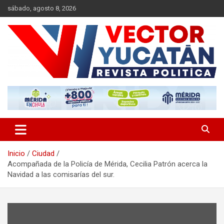
Saltar
sábado, agosto 8, 2026
al
contenido
Revista política
Vector Yucatán
Inicio
Ciudad
Acompañada de la Policía de Mérida, Cecilia Patrón acerca la
Navidad a las comisarías del sur.