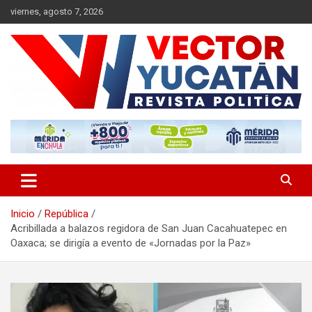
Saltar
viernes, agosto 7, 2026
al
contenido
Revista política
Vector Yucatán
Inicio
República
Acribillada a balazos regidora de San Juan Cacahuatepec en
Oaxaca; se dirigía a evento de «Jornadas por la Paz»