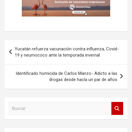
Navegación
Yucatán refuerza vacunación contra influenza, Covid-
de
19 y neumococo ante la temporada invernal
entradas
Identificado homicida de Carlos Manzo- Adicto a las
drogas desde hacía un par de años
B
u
s
c
a