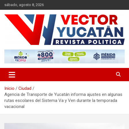
Saltar
sábado, agosto 8, 2026
al
contenido
Revista política
Vector Yucatán
Inicio
Ciudad
Agencia de Transporte de Yucatán informa ajustes en algunas
rutas escolares del Sistema Va y Ven durante la temporada
vacacional