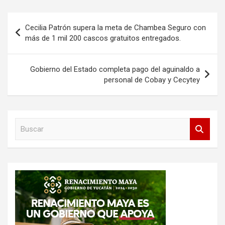
Navegación
Cecilia Patrón supera la meta de Chambea Seguro con
de
más de 1 mil 200 cascos gratuitos entregados.
entradas
Gobierno del Estado completa pago del aguinaldo a
personal de Cobay y Cecytey
B
u
s
c
a
r