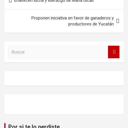
Enaltecen lucha y liderazgo de María Uicab
de
entradas
Proponen iniciativa en favor de ganaderos y
productores de Yucatán
B
u
s
c
a
r
Por si te lo perdiste