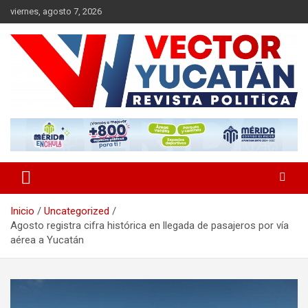
Saltar
viernes, agosto 7, 2026
al
contenido
Revista política
Vector Yucatán
Inicio
Uncategorized
Agosto registra cifra histórica en llegada de pasajeros por vía
aérea a Yucatán