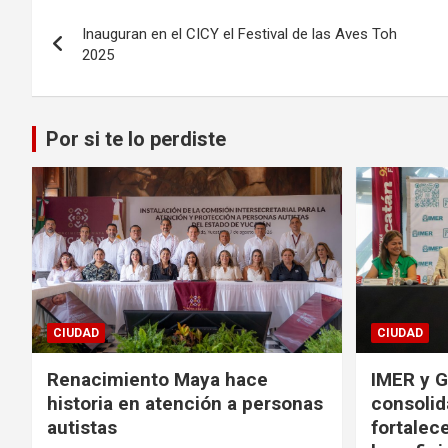
Navegación
Inauguran en el CICY el Festival de las Aves Toh
de
2025
entradas
Por si te lo perdiste
CIUDAD
CIUDAD
Renacimiento Maya hace
IMER y G
historia en atención a personas
consolid
autistas
fortalece