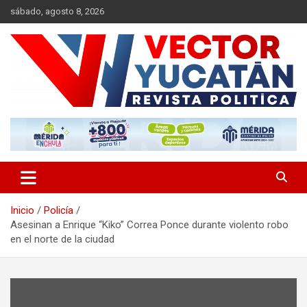
Saltar
sábado, agosto 8, 2026
al
contenido
Revista política
Vector Yucatán
Inicio
Policía
Asesinan a Enrique “Kiko” Correa Ponce durante violento robo
en el norte de la ciudad