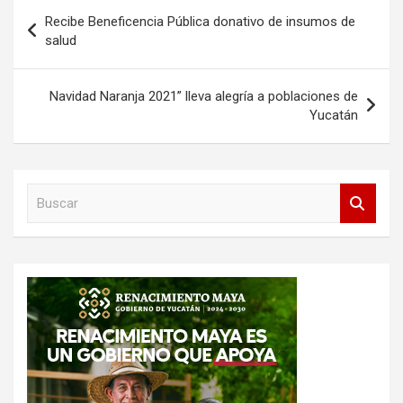
Navegación
Recibe Beneficencia Pública donativo de insumos de
de
salud
entradas
Navidad Naranja 2021” lleva alegría a poblaciones de
Yucatán
B
u
s
c
a
r