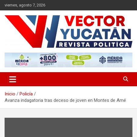
Saltar
viernes, agosto 7, 2026
al
contenido
Revista política
Vector Yucatán
Inicio
Policía
Avanza indagatoria tras deceso de joven en Montes de Amé