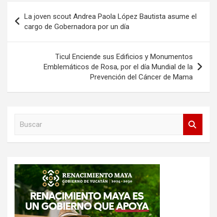
Navegación
La joven scout Andrea Paola López Bautista asume el
de
cargo de Gobernadora por un día
entradas
Ticul Enciende sus Edificios y Monumentos
Emblemáticos de Rosa, por el día Mundial de la
Prevención del Cáncer de Mama
B
u
s
c
a
r