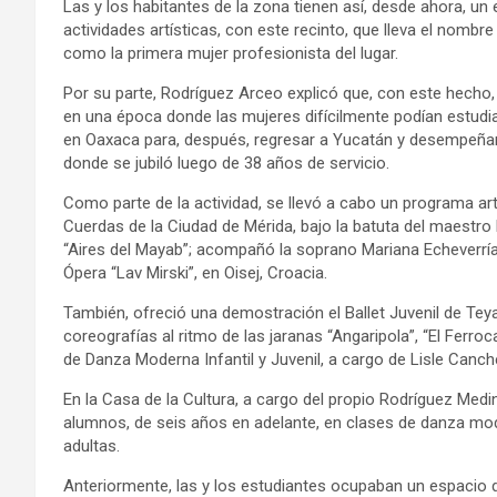
Las y los habitantes de la zona tienen así, desde ahora, un
actividades artísticas, con este recinto, que lleva el nomb
como la primera mujer profesionista del lugar.
Por su parte, Rodríguez Arceo explicó que, con este hecho, 
en una época donde las mujeres difícilmente podían estudiar
en Oaxaca para, después, regresar a Yucatán y desempeñarse
donde se jubiló luego de 38 años de servicio.
Como parte de la actividad, se llevó a cabo un programa artís
Cuerdas de la Ciudad de Mérida, bajo la batuta del maestro 
“Aires del Mayab”; acompañó la soprano Mariana Echeverría
Ópera “Lav Mirski”, en Oisej, Croacia.
También, ofreció una demostración el Ballet Juvenil de Tey
coreografías al ritmo de las jaranas “Angaripola”, “El Ferro
de Danza Moderna Infantil y Juvenil, a cargo de Lisle Canch
En la Casa de la Cultura, a cargo del propio Rodríguez Medi
alumnos, de seis años en adelante, en clases de danza moder
adultas.
Anteriormente, las y los estudiantes ocupaban un espacio de