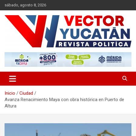
Saltar
sábado, agosto 8, 2026
al
contenido
Revista política
Vector Yucatán
Inicio
Ciudad
Avanza Renacimiento Maya con obra histórica en Puerto de
Altura