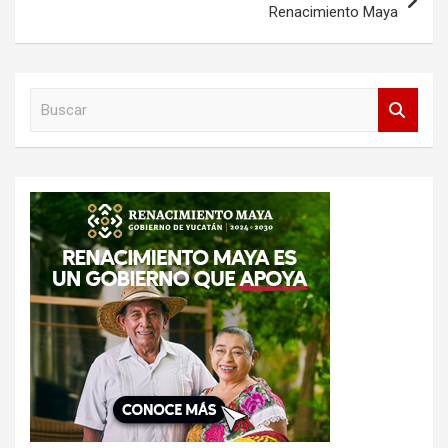
Renacimiento Maya
B
u
s
c
a
r