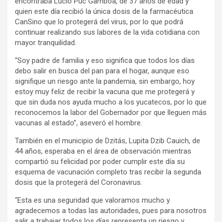
encontraba Lucio Puc Gamboa, de 37 años de edad y
quien este día recibió la única dosis de la farmacéutica
CanSino que lo protegerá del virus, por lo que podrá
continuar realizando sus labores de la vida cotidiana con
mayor tranquilidad.
“Soy padre de familia y eso significa que todos los días
debo salir en busca del pan para el hogar, aunque eso
signifique un riesgo ante la pandemia, sin embargo, hoy
estoy muy feliz de recibir la vacuna que me protegerá y
que sin duda nos ayuda mucho a los yucatecos, por lo que
reconocemos la labor del Gobernador por que lleguen más
vacunas al estado”, aseveró el hombre.
También en el municipio de Dzitás, Lupita Dzib Cauich, de
44 años, esperaba en el área de observación mientras
compartió su felicidad por poder cumplir este día su
esquema de vacunación completo tras recibir la segunda
dosis que la protegerá del Coronavirus.
“Esta es una seguridad que valoramos mucho y
agradecemos a todas las autoridades, pues para nosotros
salir a trabajar todos los días representa un riesgo y