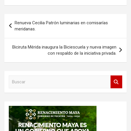
Navegación
Renueva Cecilia Patrón luminarias en comisarías
de
meridanas.
entradas
Biciruta Mérida inaugura la Biciescuela y nueva imagen
con respaldo de la iniciativa privada.
B
u
s
c
a
r