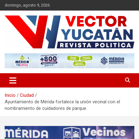
Saltar
domingo, agosto 9, 2026
al
contenido
Revista política
Vector Yucatán
Inicio
Ciudad
Ayuntamiento de Mérida fortalece la unión vecinal con el
nombramiento de cuidadores de parque.