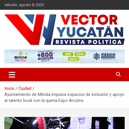
Saltar
sábado, agosto 8, 2026
al
contenido
Revista política
Vector Yucatán
Inicio
Ciudad
Ayuntamiento de Mérida impulsa espacios de inclusión y apoyo
al talento local con la quinta Expo Arcoíris.