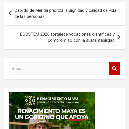
Navegación
Cabildo de Mérida prioriza la dignidad y calidad de vida
de
de las personas.
entradas
ECOSTEM 2026 fortalece vocaciones científicas y
compromiso con la sustentabilidad
B
u
s
c
a
r