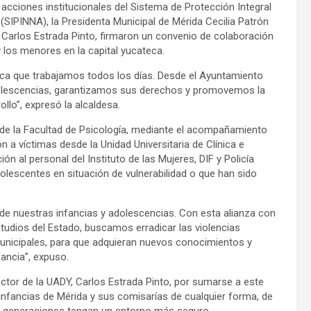
acciones institucionales del Sistema de Protección Integral
(SIPINNA), la Presidenta Municipal de Mérida Cecilia Patrón
 Carlos Estrada Pinto, firmaron un convenio de colaboración
 los menores en la capital yucateca.
rica que trabajamos todos los días. Desde el Ayuntamiento
adolescencias, garantizamos sus derechos y promovemos la
llo”, expresó la alcaldesa.
 de la Facultad de Psicología, mediante el acompañamiento
ón a víctimas desde la Unidad Universitaria de Clínica e
ón al personal del Instituto de las Mujeres, DIF y Policía
dolescentes en situación de vulnerabilidad o que han sido
e nuestras infancias y adolescencias. Con esta alianza con
udios del Estado, buscamos erradicar las violencias
municipales, para que adquieran nuevos conocimientos y
fancia”, expuso.
ctor de la UADY, Carlos Estrada Pinto, por sumarse a este
nfancias de Mérida y sus comisarías de cualquier forma, de
s generaciones tengan un entorno más seguro.