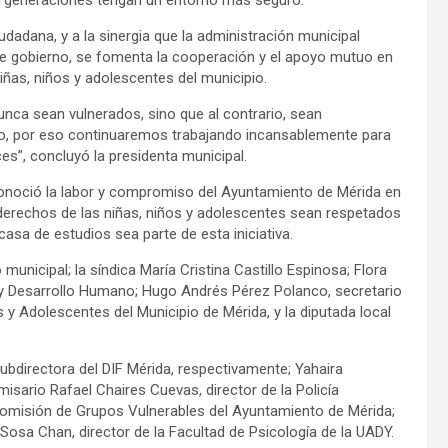
iudadana, y a la sinergia que la administración municipal
de gobierno, se fomenta la cooperación y el apoyo mutuo en
iñas, niños y adolescentes del municipio.
nca sean vulnerados, sino que al contrario, sean
o, por eso continuaremos trabajando incansablemente para
ices”, concluyó la presidenta municipal.
econoció la labor y compromiso del Ayuntamiento de Mérida en
 derechos de las niñas, niños y adolescentes sean respetados
asa de estudios sea parte de esta iniciativa.
municipal; la síndica María Cristina Castillo Espinosa; Flora
 y Desarrollo Humano; Hugo Andrés Pérez Polanco, secretario
 y Adolescentes del Municipio de Mérida, y la diputada local
bdirectora del DIF Mérida, respectivamente; Yahaira
misario Rafael Chaires Cuevas, director de la Policía
 Comisión de Grupos Vulnerables del Ayuntamiento de Mérida;
 Sosa Chan, director de la Facultad de Psicología de la UADY.