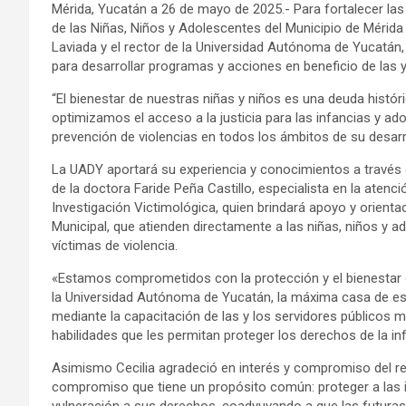
Mérida, Yucatán a 26 de mayo de 2025.- Para fortalecer las 
de las Niñas, Niños y Adolescentes del Municipio de Mérida 
Laviada y el rector de la Universidad Autónoma de Yucatán,
para desarrollar programas y acciones en beneficio de las y
“El bienestar de nuestras niñas y niños es una deuda histó
optimizamos el acceso a la justicia para las infancias y 
prevención de violencias en todos los ámbitos de su desarro
La UADY aportará su experiencia y conocimientos a través
de la doctora Faride Peña Castillo, especialista en la atenci
Investigación Victimológica, quien brindará apoyo y orientaci
Municipal, que atienden directamente a las niñas, niños y a
víctimas de violencia.
«Estamos comprometidos con la protección y el bienestar d
la Universidad Autónoma de Yucatán, la máxima casa de est
mediante la capacitación de las y los servidores públicos 
habilidades que les permitan proteger los derechos de la in
Asimismo Cecilia agradeció en interés y compromiso del re
compromiso que tiene un propósito común: proteger a las i
vulneración a sus derechos, coadyuvando a que las futura