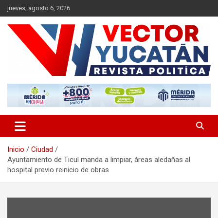
Saltar
jueves, agosto 6, 2026
al
contenido
Revista política
Vector Yucatán
Inicio
Ciudad
Ayuntamiento de Ticul manda a limpiar, áreas aledañas al
hospital previo reinicio de obras