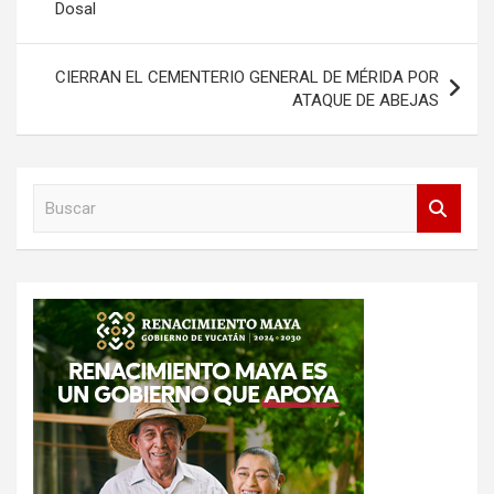
Dosal
entradas
CIERRAN EL CEMENTERIO GENERAL DE MÉRIDA POR
ATAQUE DE ABEJAS
B
u
s
c
a
r