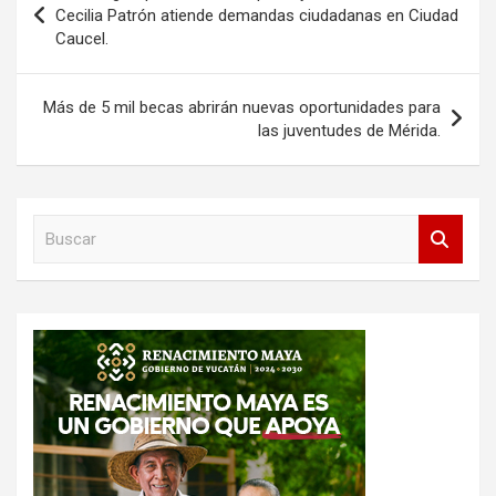
de
Cecilia Patrón atiende demandas ciudadanas en Ciudad
Caucel.
entradas
Más de 5 mil becas abrirán nuevas oportunidades para
las juventudes de Mérida.
B
u
s
c
a
r