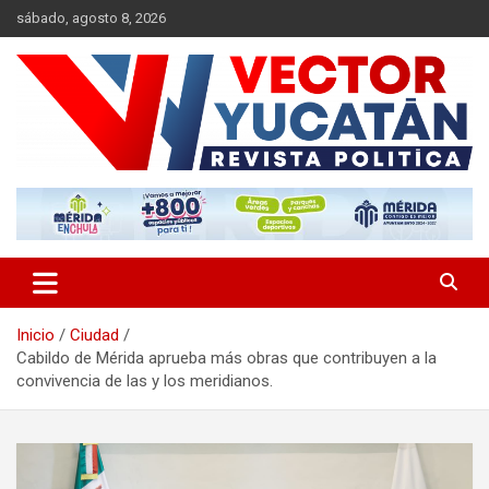
Saltar
sábado, agosto 8, 2026
al
contenido
Revista política
Vector Yucatán
Inicio
Ciudad
Cabildo de Mérida aprueba más obras que contribuyen a la
convivencia de las y los meridianos.