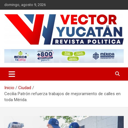
Saltar
domingo, agosto 9, 2026
al
contenido
Revista política
Vector Yucatán
Inicio
Ciudad
Cecilia Patrón refuerza trabajos de mejoramiento de calles en
toda Mérida.