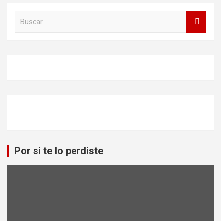
B
u
s
c
a
r
Por si te lo perdiste