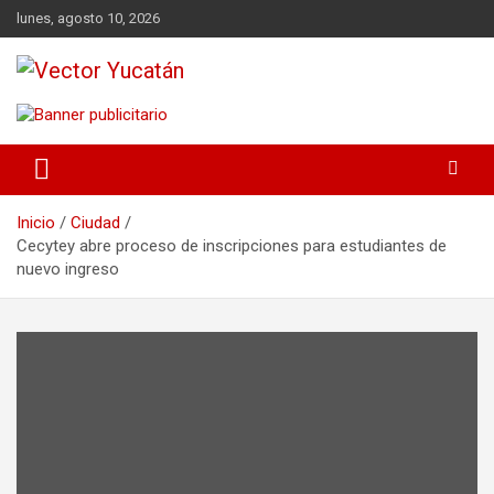
Saltar
lunes, agosto 10, 2026
al
contenido
Revista política
Vector Yucatán
Inicio
Ciudad
Cecytey abre proceso de inscripciones para estudiantes de
nuevo ingreso