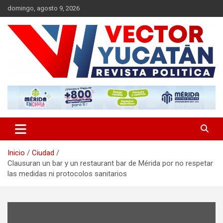
Saltar
domingo, agosto 9, 2026
al
contenido
Revista política
Vector Yucatán
Inicio
Ciudad
Clausuran un bar y un restaurant bar de Mérida por no respetar
las medidas ni protocolos sanitarios