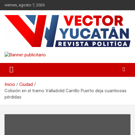
Saltar
viernes, agosto 7, 2026
al
contenido
Revista política
Vector Yucatán
Inicio
Ciudad
Colisión en el tramo Valladolid Carrillo Puerto deja cuantiosas
pérdidas