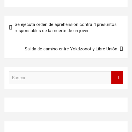
Navegación
Se ejecuta orden de aprehensión contra 4 presuntos
de
responsables de la muerte de un joven
entradas
Salida de camino entre Yokdzonot y Libre Unión
B
u
s
c
a
r