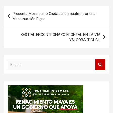
Navegación
Presenta Movimiento Ciudadano iniciativa por una
de
Menstruación Digna
entradas
BESTIAL ENCONTRONAZO FRONTAL EN LA VÍA
YALCOBÁ-TICUCH
B
u
s
c
a
r