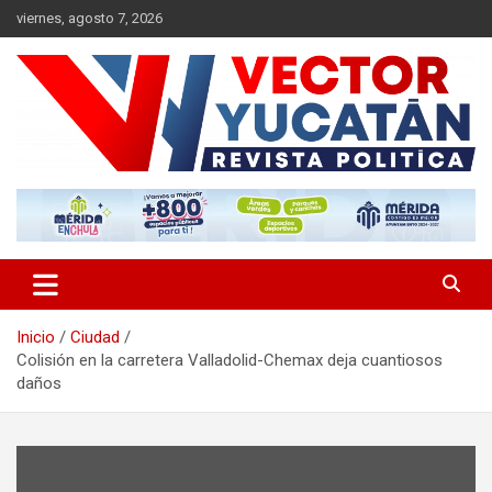
Saltar
viernes, agosto 7, 2026
al
contenido
Revista política
Vector Yucatán
Inicio
Ciudad
Colisión en la carretera Valladolid-Chemax deja cuantiosos
daños