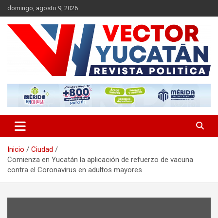
Saltar
domingo, agosto 9, 2026
al
contenido
Revista política
Vector Yucatán
Inicio
Ciudad
Comienza en Yucatán la aplicación de refuerzo de vacuna
contra el Coronavirus en adultos mayores