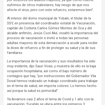
por nosotros los adultos mayores, ya que como mucho
sufrimos de otros malestares, hay riesgo de que nos
afecte el virus, pero con este refuerzo, estaremos bien”.
Al interior del domo municipal de Yobaín, el titular de la
SSY, en presencia del coordinador estatal de Vacunación,
capitán de Corbeta Carlos Gómez Montes de Oca y del
alcalde anfitrión, Jesús Cool Aké, resaltó la importancia del
proceso de vacunación e invitó a todas las personas
adultas mayores de esta demarcación a acudir para recibir
la dosis de refuerzo a fin de proteger su salud y la de sus
familiares.
La importancia de la vacunación y sus resultados ha sido
muy evidente, dijo Sauri Vivas, y muestra de ello es la baja
ocupación hospitalaria, así como el bajo número de
contagios que hay, “por instrucciones del Gobernador Vila
Dosal hemos realizado un trabajo coordinado para trabajar
en el tema de salud, sin importa colores. Lo hemos hecho
así porque la salud es primordial”.
Ya llevamos casi 2 años el tema de Covid y 1 año con la
vacunación. Yucatán se ubica entre los primeros 3