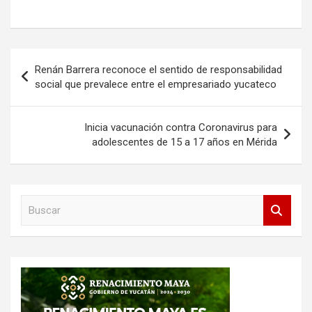
Navegación
Renán Barrera reconoce el sentido de responsabilidad
de
social que prevalece entre el empresariado yucateco
entradas
Inicia vacunación contra Coronavirus para
adolescentes de 15 a 17 años en Mérida
B
u
s
c
a
r