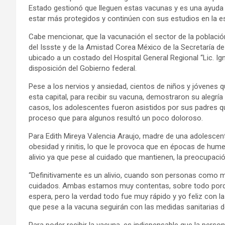
Estado gestionó que lleguen estas vacunas y es una ayuda 
estar más protegidos y continúen con sus estudios en la e
Cabe mencionar, que la vacunación el sector de la población
del Issste y de la Amistad Corea México de la Secretaría d
ubicado a un costado del Hospital General Regional “Lic. I
disposición del Gobierno federal.
Pese a los nervios y ansiedad, cientos de niños y jóvenes 
esta capital, para recibir su vacuna, demostraron su alegrí
casos, los adolescentes fueron asistidos por sus padres qu
proceso que para algunos resultó un poco doloroso.
Para Edith Mireya Valencia Araujo, madre de una adolesce
obesidad y rinitis, lo que le provoca que en épocas de humeda
alivio ya que pese al cuidado que mantienen, la preocupac
“Definitivamente es un alivio, cuando son personas como mi
cuidados. Ambas estamos muy contentas, sobre todo porque
espera, pero la verdad todo fue muy rápido y yo feliz con l
que pese a la vacuna seguirán con las medidas sanitarias d
Para poder recibir la vacuna, es indispensable que la perso