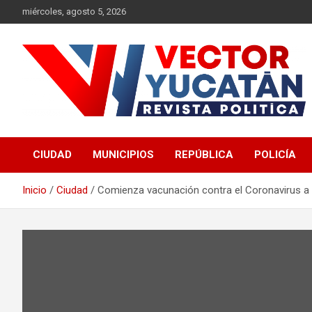
Saltar
miércoles, agosto 5, 2026
al
contenido
Revista política
Vector Yucatán
CIUDAD
MUNICIPIOS
REPÚBLICA
POLICÍA
Inicio
Ciudad
Comienza vacunación contra el Coronavirus a