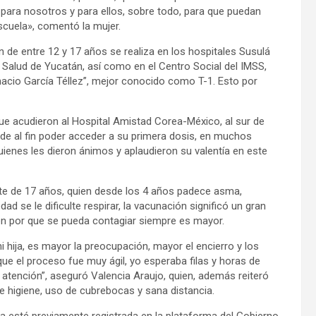
para nosotros y para ellos, sobre todo, para que puedan
scuela», comentó la mujer.
 de entre 12 y 17 años se realiza en los hospitales Susulá
e Salud de Yucatán, así como en el Centro Social del IMSS,
gnacio García Téllez”, mejor conocido como T-1. Esto por
que acudieron al Hospital Amistad Corea-México, al sur de
a de al fin poder acceder a su primera dosis, en muchos
ienes les dieron ánimos y aplaudieron su valentía en este
nte de 17 años, quien desde los 4 años padece asma,
d se le dificulte respirar, la vacunación significó un gran
ión por que se pueda contagiar siempre es mayor.
 hija, es mayor la preocupación, mayor el encierro y los
 el proceso fue muy ágil, yo esperaba filas y horas de
a atención”, aseguró Valencia Araujo, quien, además reiteró
e higiene, uso de cubrebocas y sana distancia.
na esté previamente registrada en la plataforma del Gobierno