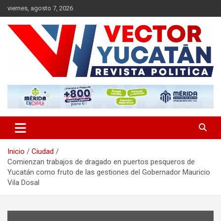
Saltar
viernes, agosto 7, 2026
al
contenido
Revista política
Vector Yucatán
Inicio
Ciudad
Comienzan trabajos de dragado en puertos pesqueros de
Yucatán como fruto de las gestiones del Gobernador Mauricio
Vila Dosal