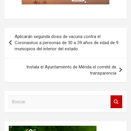
Navegación
Aplicarán segunda dosis de vacuna contra el
de
Coronavirus a personas de 30 a 39 años de edad de 9
municipios del interior del estado
entradas
Instala el Ayuntamiento de Mérida el comité de
transparencia
B
u
s
c
a
r