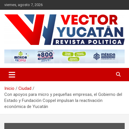
Saltar
viernes, agosto 7, 2026
al
contenido
Revista política
Vector Yucatán
Inicio
Ciudad
Con apoyos para micro y pequeñas empresas, el Gobierno del
Estado y Fundación Coppel impulsan la reactivación
económica de Yucatán