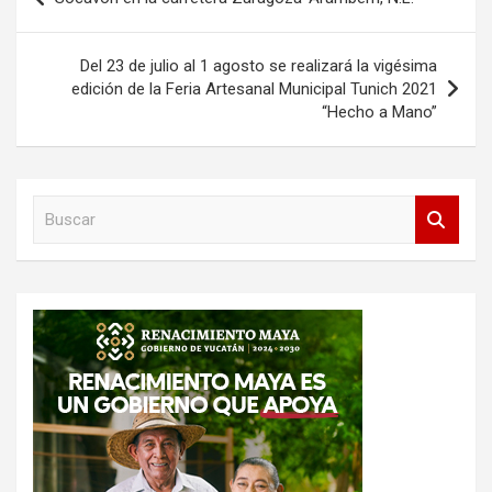
de
entradas
Del 23 de julio al 1 agosto se realizará la vigésima
edición de la Feria Artesanal Municipal Tunich 2021
“Hecho a Mano”
B
u
s
c
a
r