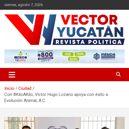
Saltar
viernes, agosto 7, 2026
al
contenido
Revista política
Vector Yucatán
Inicio
Ciudad
Con #KiloAKilo, Víctor Hugo Lozano apoya con éxito a
Evolución Animal, A.C.