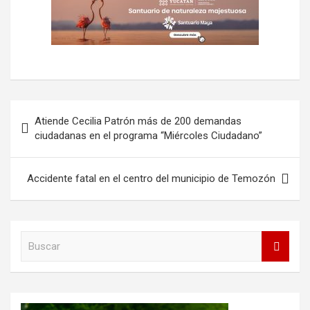
Navegación
Atiende Cecilia Patrón más de 200 demandas
de
ciudadanas en el programa “Miércoles Ciudadano”
entradas
Accidente fatal en el centro del municipio de Temozón
B
u
s
c
a