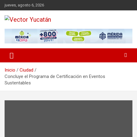
Saltar
jueves, agosto 6, 2026
al
contenido
Revista política
Vector Yucatán
Inicio
Ciudad
Concluye el Programa de Certificación en Eventos
Sustentables