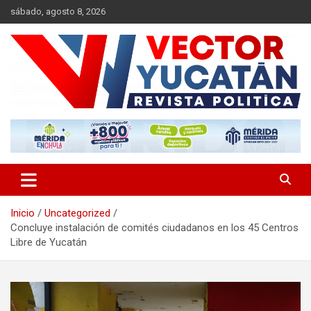
Saltar
sábado, agosto 8, 2026
al
contenido
Revista política
Vector Yucatán
Inicio
Uncategorized
Concluye instalación de comités ciudadanos en los 45 Centros
Libre de Yucatán