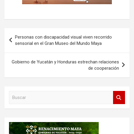
Navegación
Personas con discapacidad visual viven recorrido
de
sensorial en el Gran Museo del Mundo Maya
entradas
Gobierno de Yucatán y Honduras estrechan relaciones
de cooperación
B
u
s
c
a
r