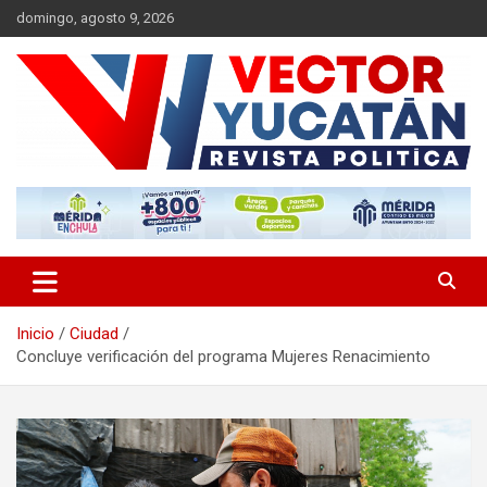
Saltar
domingo, agosto 9, 2026
al
contenido
Revista política
Vector Yucatán
Inicio
Ciudad
Concluye verificación del programa Mujeres Renacimiento