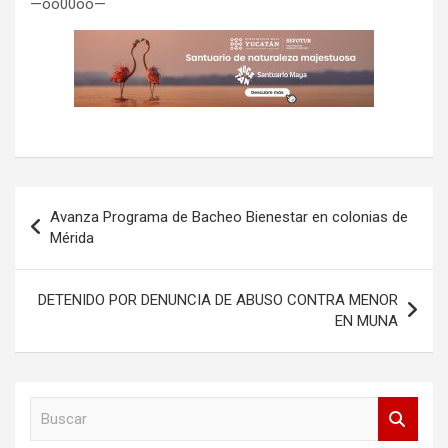
—oo00oo—
Navegación
Avanza Programa de Bacheo Bienestar en colonias de
de
Mérida
entradas
DETENIDO POR DENUNCIA DE ABUSO CONTRA MENOR
EN MUNA
B
u