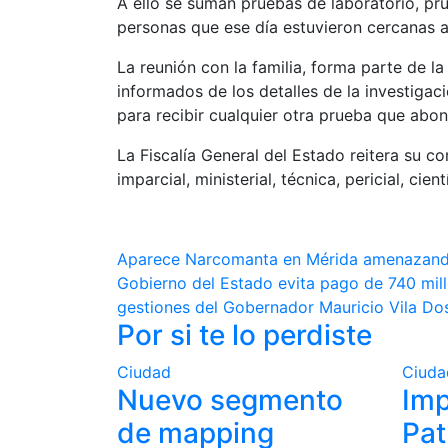
A ello se suman pruebas de laboratorio, prue
personas que ese día estuvieron cercanas a 
La reunión con la familia, forma parte de la
informados de los detalles de la investigaci
para recibir cualquier otra prueba que abo
La Fiscalía General del Estado reitera su c
imparcial, ministerial, técnica, pericial, cie
Navegación
Aparece Narcomanta en Mérida amenazando
Gobierno del Estado evita pago de 740 millo
de
gestiones del Gobernador Mauricio Vila Do
Por si te lo perdiste
entradas
Ciudad
Ciuda
Nuevo segmento
Imp
de mapping
Pat