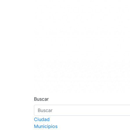
Vector Yucatán
Revista política
Buscar
Ciudad
Municipios