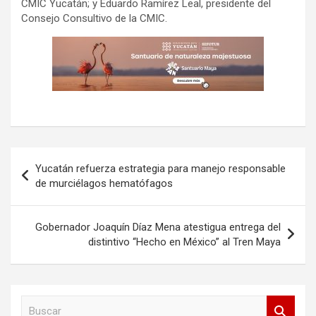
CMIC Yucatán; y Eduardo Ramírez Leal, presidente del
Consejo Consultivo de la CMIC.
Navegación
Yucatán refuerza estrategia para manejo responsable
de
de murciélagos hematófagos
entradas
Gobernador Joaquín Díaz Mena atestigua entrega del
distintivo “Hecho en México” al Tren Maya
B