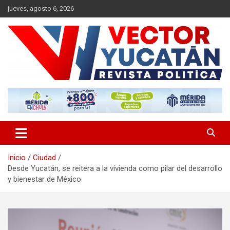
Saltar
jueves, agosto 6, 2026
al
contenido
Revista política
Vector Yucatán
Inicio
Ciudad
Desde Yucatán, se reitera a la vivienda como pilar del desarrollo
y bienestar de México