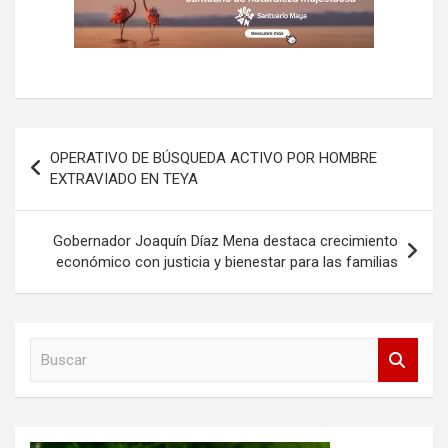
Navegación
OPERATIVO DE BÚSQUEDA ACTIVO POR HOMBRE
de
EXTRAVIADO EN TEYA
entradas
Gobernador Joaquín Díaz Mena destaca crecimiento
económico con justicia y bienestar para las familias
B
u
s
c
a