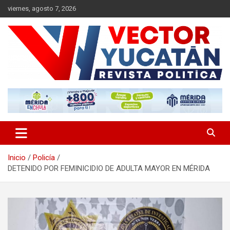
Saltar
viernes, agosto 7, 2026
al
contenido
Revista política
Vector Yucatán
Inicio
Policía
DETENIDO POR FEMINICIDIO DE ADULTA MAYOR EN MÉRIDA