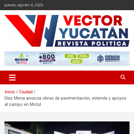
Saltar
jueves, agosto 6, 2026
al
contenido
Revista política
Vector Yucatán
Inicio
Ciudad
Díaz Mena anuncia obras de pavimentación, vivienda y apoyos
al campo en Motul