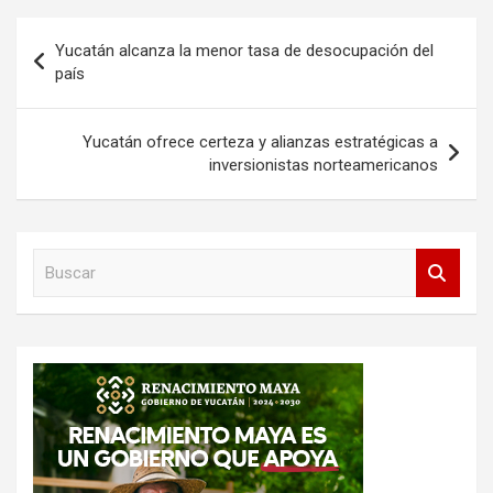
Navegación
Yucatán alcanza la menor tasa de desocupación del
de
país
entradas
Yucatán ofrece certeza y alianzas estratégicas a
inversionistas norteamericanos
B
u
s
c
a
r