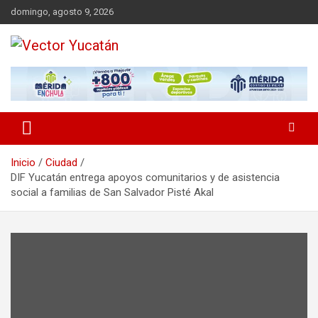
Saltar
domingo, agosto 9, 2026
al
contenido
Revista política
Vector Yucatán
Inicio
Ciudad
DIF Yucatán entrega apoyos comunitarios y de asistencia
social a familias de San Salvador Pisté Akal