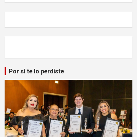
s
c
a
r
Por si te lo perdiste