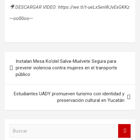
🎥 DESCARGAR VIDEO: https://we.tl/t-ueLx5enWJvExGKKz
—oo00oo—
Navegación
Instalan Mesa Ko’olel Salva-Muévete Segura para
de
prevenir violencia contra mujeres en el transporte
público
entradas
Estudiantes UADY promueven turismo con identidad y
preservación cultural en Yucatán
B
u