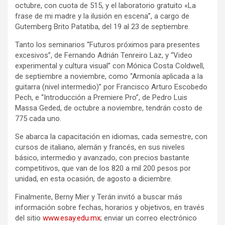
octubre, con cuota de 515, y el laboratorio gratuito «La
frase de mi madre y la ilusión en escena”, a cargo de
Gutemberg Brito Patatiba, del 19 al 23 de septiembre.
Tanto los seminarios “Futuros próximos para presentes
excesivos”, de Fernando Adrián Tenreiro Laz, y “Video
experimental y cultura visual” con Mónica Costa Coldwell,
de septiembre a noviembre, como “Armonía aplicada a la
guitarra (nivel intermedio)” por Francisco Arturo Escobedo
Pech, e “Introducción a Premiere Pro”, de Pedro Luis
Massa Geded, de octubre a noviembre, tendrán costo de
775 cada uno.
Se abarca la capacitación en idiomas, cada semestre, con
cursos de italiano, alemán y francés, en sus niveles
básico, intermedio y avanzado, con precios bastante
competitivos, que van de los 820 a mil 200 pesos por
unidad, en esta ocasión, de agosto a diciembre.
Finalmente, Berny Mier y Terán invitó a buscar más
información sobre fechas, horarios y objetivos, en través
del sitio
www.esay.edu.mx
; enviar un correo electrónico