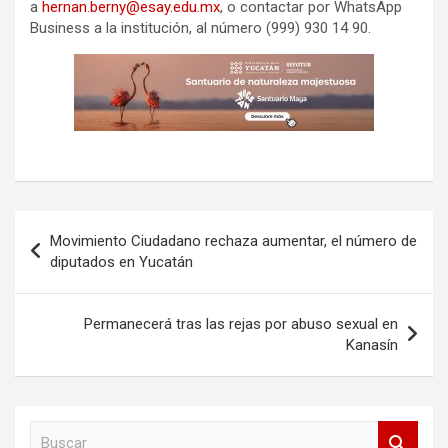
a
hernan.berny@esay.edu.mx
, o contactar por WhatsApp
Business a la institución, al número (999) 930 14 90.
Navegación
Movimiento Ciudadano rechaza aumentar, el número de
de
diputados en Yucatán
entradas
Permanecerá tras las rejas por abuso sexual en
Kanasín
B