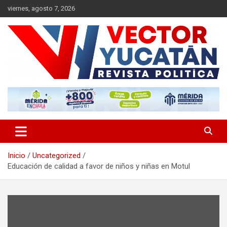
Saltar
viernes, agosto 7, 2026
al
contenido
Revista política
Vector Yucatán
Inicio
Uncategorized
Educación de calidad a favor de niños y niñas en Motul