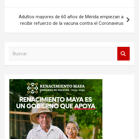
de
entradas
Adultos mayores de 60 años de Mérida empiezan a
recibir refuerzo de la vacuna contra el Coronavirus
B
u
s
c
a
r