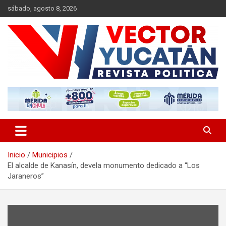
Saltar
sábado, agosto 8, 2026
al
contenido
Revista política
Vector Yucatán
Inicio
Municipios
El alcalde de Kanasín, devela monumento dedicado a “Los
Jaraneros”