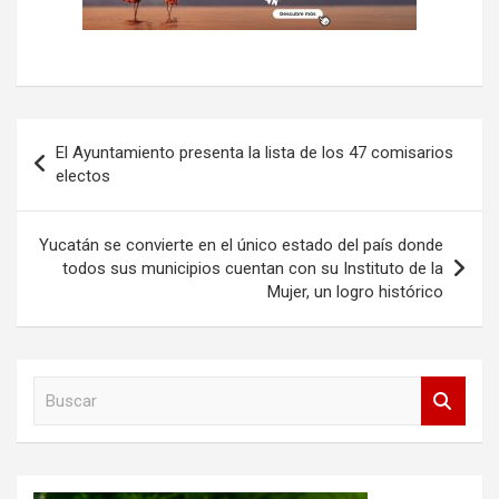
Navegación
El Ayuntamiento presenta la lista de los 47 comisarios
de
electos
entradas
Yucatán se convierte en el único estado del país donde
todos sus municipios cuentan con su Instituto de la
Mujer, un logro histórico
B
u
s
c
a