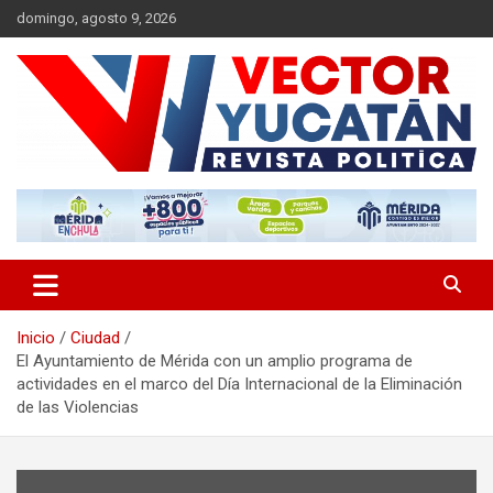
Saltar
domingo, agosto 9, 2026
al
contenido
Revista política
Vector Yucatán
Inicio
Ciudad
El Ayuntamiento de Mérida con un amplio programa de
actividades en el marco del Día Internacional de la Eliminación
de las Violencias