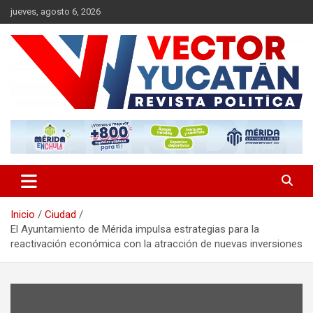
Saltar
jueves, agosto 6, 2026
al
contenido
Revista política
Vector Yucatán
Inicio
Ciudad
El Ayuntamiento de Mérida impulsa estrategias para la
reactivación económica con la atracción de nuevas inversiones