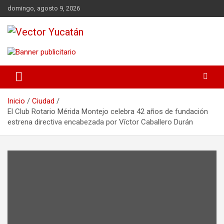
Saltar
domingo, agosto 9, 2026
al
contenido
Revista política
Vector Yucatán
Inicio
Ciudad
El Club Rotario Mérida Montejo celebra 42 años de fundación
estrena directiva encabezada por Víctor Caballero Durán