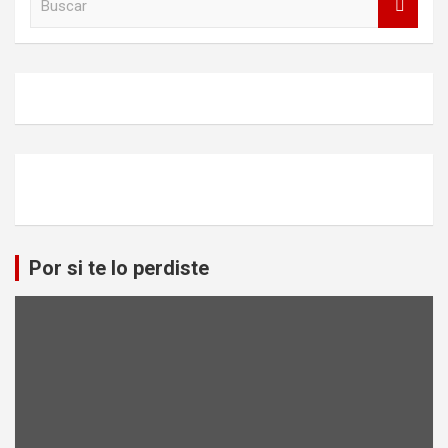
u
s
c
a
r
Por si te lo perdiste