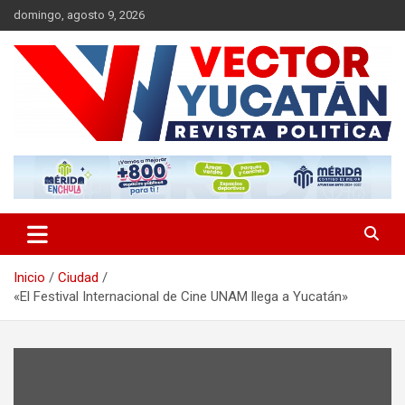
Saltar
domingo, agosto 9, 2026
al
contenido
Revista política
Vector Yucatán
Inicio
Ciudad
«El Festival Internacional de Cine UNAM llega a Yucatán»