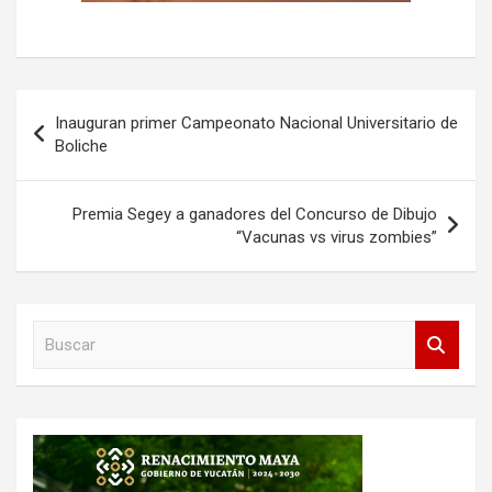
Navegación
Inauguran primer Campeonato Nacional Universitario de
de
Boliche
entradas
Premia Segey a ganadores del Concurso de Dibujo
“Vacunas vs virus zombies”
B
u
s
c
a
r