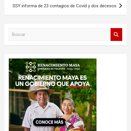
SSY informa de 23 contagios de Covid y dos decesos
B
u
s
c
a
r