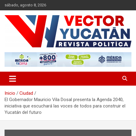
Saltar
sábado, agosto 8, 2026
al
contenido
Revista política
Vector Yucatán
Inicio
Ciudad
El Gobernador Mauricio Vila Dosal presenta la Agenda 2040,
iniciativa que escuchará las voces de todos para construir el
Yucatán del futuro