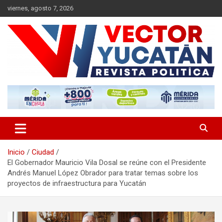
Saltar
viernes, agosto 7, 2026
al
contenido
Revista política
Vector Yucatán
Inicio
Ciudad
El Gobernador Mauricio Vila Dosal se reúne con el Presidente
Andrés Manuel López Obrador para tratar temas sobre los
proyectos de infraestructura para Yucatán