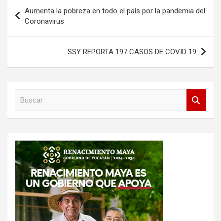
Navegación
Aumenta la pobreza en todo el país por la pandemia del
de
Coronavirus
entradas
SSY REPORTA 197 CASOS DE COVID 19
B
u
s
c
a
r