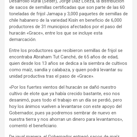
Desarrollo Rural (Seder), Jorge Díaz Loeza, la distribución
de sacos de semillas certificadas que son parte de las 60
toneladas de frijol Jamapa y 3,000 paquetes de semillas de
chile habanero de la variedad Kisín en beneficio de 6,000
productores de 31 municipios afectados por el paso del
huracán «Grace», entre los que se incluye esta
demarcación.
Entre los productores que recibieron semillas de frijol se
encontraba Abraham Tut Canché, de 65 años de edad,
quien desde los 13 años se dedica a la siembra de cultivos
como maíz, sandía y calabaza, y quien podrá levantar su
unidad productiva tras el paso de «Grace».
«Por los fuertes vientos del huracán se dañó nuestro
cultivo de elote que ya había crecido bastante, eso nos
desanimó, pues todo el trabajo en un día se perdió, pero
hoy los ánimos vuelven a levantarse con este apoyo del
Gobernador, pues ya podremos sembrar de nuevo en
nuestra tierra y nos ahorran un dinero para levantarnos»,
comentó el beneficiario.
De igual manera, el Gobernador entregó sacos de maíz