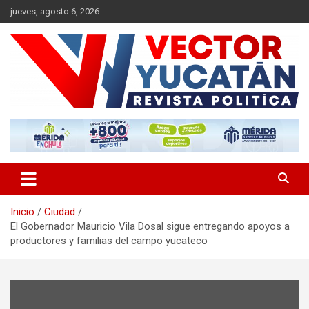
Saltar
jueves, agosto 6, 2026
al
contenido
Revista política
Vector Yucatán
Inicio
Ciudad
El Gobernador Mauricio Vila Dosal sigue entregando apoyos a
productores y familias del campo yucateco