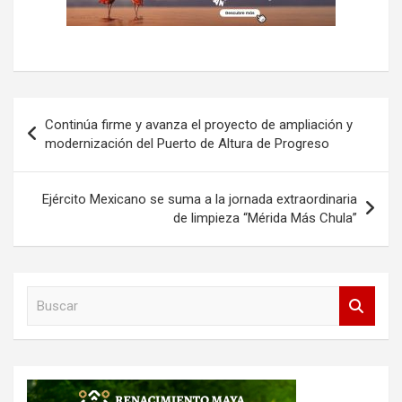
Navegación
Continúa firme y avanza el proyecto de ampliación y
de
modernización del Puerto de Altura de Progreso
entradas
Ejército Mexicano se suma a la jornada extraordinaria
de limpieza “Mérida Más Chula”
B
u
s
c
a
r