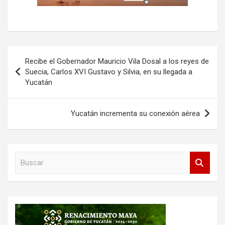
Navegación
Recibe el Gobernador Mauricio Vila Dosal a los reyes de
de
Suecia, Carlos XVI Gustavo y Silvia, en su llegada a
Yucatán
entradas
Yucatán incrementa su conexión aérea
B
u
s
c
a
r