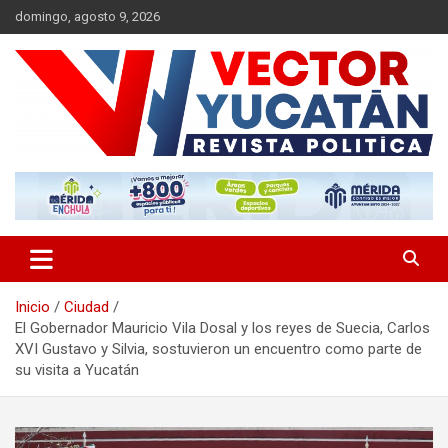
Saltar
domingo, agosto 9, 2026
al
contenido
Revista política
Vector Yucatán
Inicio
Ciudad
El Gobernador Mauricio Vila Dosal y los reyes de Suecia, Carlos
XVI Gustavo y Silvia, sostuvieron un encuentro como parte de
su visita a Yucatán