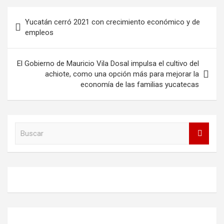
Navegación
Yucatán cerró 2021 con crecimiento económico y de
de
empleos
entradas
El Gobierno de Mauricio Vila Dosal impulsa el cultivo del
achiote, como una opción más para mejorar la
economía de las familias yucatecas
B
u
s
c
a
r