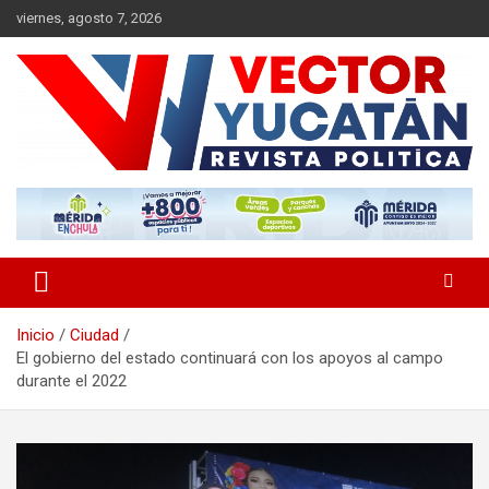
Saltar
viernes, agosto 7, 2026
al
contenido
Revista política
Vector Yucatán
Inicio
Ciudad
El gobierno del estado continuará con los apoyos al campo
durante el 2022